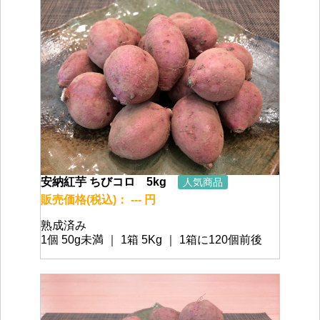
安納紅芋 ちびコロ 5kg
人気商品
販売価格(税込)： --- 円
熟成済み
1個 50g未満 ｜ 1箱 5Kg ｜ 1箱に120個前後