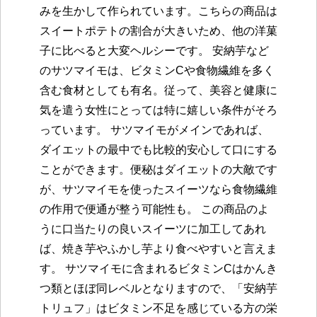
みを生かして作られています。こちらの商品は
スイートポテトの割合が大きいため、他の洋菓
子に比べると大変ヘルシーです。 安納芋など
のサツマイモは、ビタミンCや食物繊維を多く
含む食材としても有名。従って、美容と健康に
気を遣う女性にとっては特に嬉しい条件がそろ
っています。 サツマイモがメインであれば、
ダイエットの最中でも比較的安心して口にする
ことができます。便秘はダイエットの大敵です
が、サツマイモを使ったスイーツなら食物繊維
の作用で便通が整う可能性も。 この商品のよ
うに口当たりの良いスイーツに加工してあれ
ば、焼き芋やふかし芋より食べやすいと言えま
す。 サツマイモに含まれるビタミンCはかんき
つ類とほぼ同レベルとなりますので、「安納芋
トリュフ」はビタミン不足を感じている方の栄