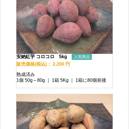
安納紅芋 コロコロ 5kg
人気商品
販売価格(税込)： 2,200 円
熟成済み
1個 50g～80g ｜ 1箱 5Kg ｜ 1箱に80個前後