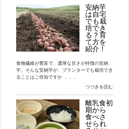
安納芋
は自宅
でも栽
培でき
る？育
て方を
紹介！
食物繊維が豊富で、濃厚な甘さが特徴の安納
芋。そんな安納芋が、プランターでも栽培でき
ることはご存知ですか ．．．
つづきを読む
離乳食初
期から
食べさ
せられ